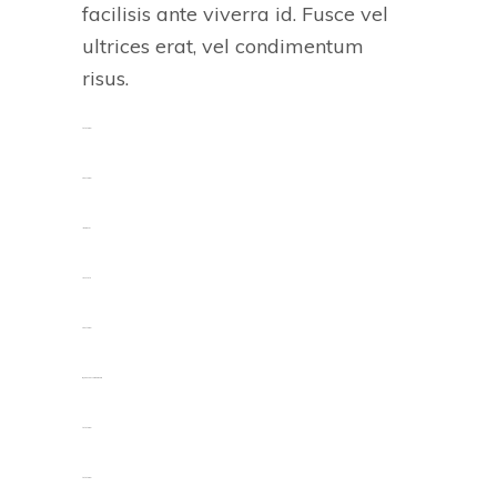
facilisis ante viverra id. Fusce vel
ultrices erat, vel condimentum
risus.
toto togel
situs togel
link gacor
jacktoto
situs togel
myhouseoffurniture.com
toto togel
toto togel