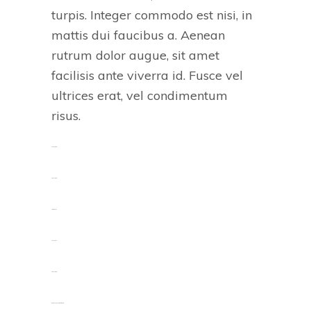
turpis. Integer commodo est nisi, in
mattis dui faucibus a. Aenean
rutrum dolor augue, sit amet
facilisis ante viverra id. Fusce vel
ultrices erat, vel condimentum
risus.
toto togel
situs togel
link gacor
jacktoto
situs togel
myhouseoffurniture.com